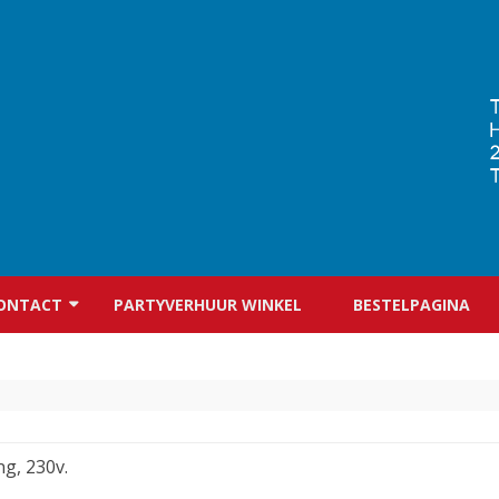
Ga
direct
ONTACT
PARTYVERHUUR WINKEL
BESTELPAGINA
naar
de
inhoud
CONTACTFORMULIER
g, 230v.