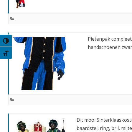
Pietenpak compleet 
Keuze voor hoog contrast
handschoenen zwart,
Kies grootte van het lettertype
Dit mooi Sinterklaaskost
baardstel, ring, bril, mi