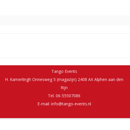
Tango Events
H. Kamerlingh Onnesweg 5 (magazijn) 2408 AX Alphen aan den
Rijn
Tel. 06-55507086
E-mail: info@tango-events.nl