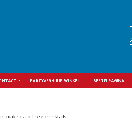
Ga
direct
ONTACT
PARTYVERHUUR WINKEL
BESTELPAGINA
naar
de
inhoud
CONTACTFORMULIER
het maken van frozen cocktails.