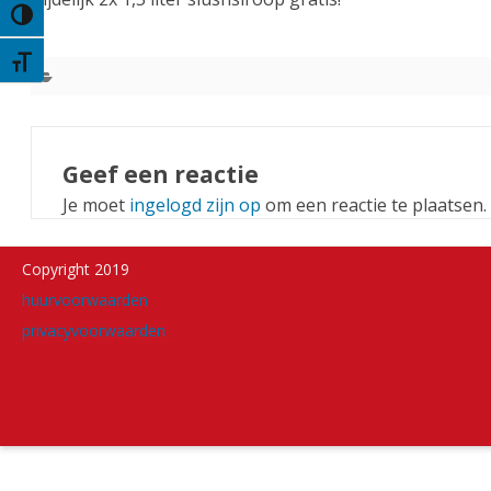
Keuze voor hoog contrast
Kies grootte van het lettertype
Geef een reactie
Je moet
ingelogd zijn op
om een reactie te plaatsen.
Copyright 2019
huurvoorwaarden
privacyvoorwaarden