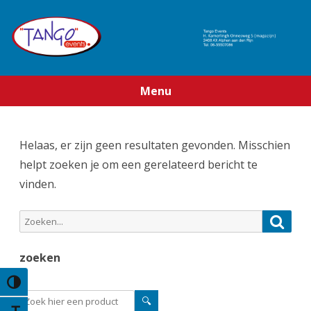
Menu
Ga
direct
naar
Helaas, er zijn geen resultaten gevonden. Misschien
de
inhoud
helpt zoeken je om een gerelateerd bericht te
vinden.
Zoeken
Zoek
naar:
zoeken
Keuze voor hoog contrast