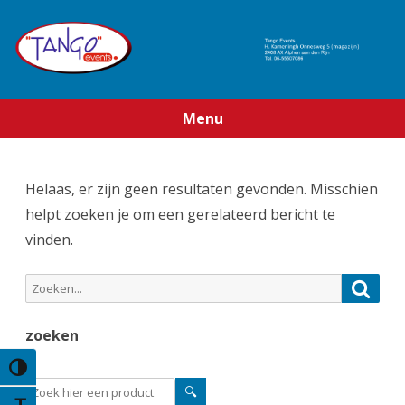
Menu
Ga
direct
naar
Helaas, er zijn geen resultaten gevonden. Misschien
de
inhoud
helpt zoeken je om een gerelateerd bericht te
vinden.
Zoeken
Zoek
naar:
zoeken
Keuze voor hoog contrast