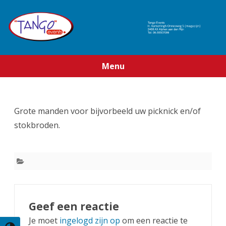
Menu
Ga
direct
naar
de
Grote manden voor bijvorbeeld uw picknick en/of
inhoud
stokbroden.
Geef een reactie
Je moet
ingelogd zijn op
om een reactie te