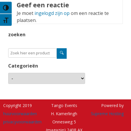
Geef een reactie
Keuze voor hoog contrast
Je moet
ingelogd zijn op
om een reactie te
plaatsen.
Kies grootte van het lettertype
zoeken
Categorieën
Copyright 2019
Tango Events
Powered by
huurvoorwaarden
H. Kamerlingh
Supreme Hosting
privacyvoorwaarden
Onnesweg 5
(magazijn) 2408 AX