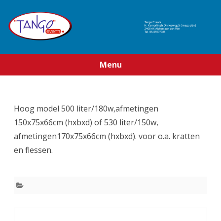
Menu
Ga
direct
naar
de
Hoog model 500 liter/180w,afmetingen
inhoud
150x75x66cm (hxbxd) of 530 liter/150w,
afmetingen170x75x66cm (hxbxd). voor o.a. kratten
en flessen.