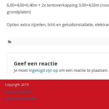
6,00×4,00×0,40m + 2x tentoverkapping 3,00×4,50m (rood
grondplaten)
Opties: extra zijzeilen, licht-en geluidsinstallatie, elekt
Geef een reactie
Je moet
ingelogd zijn op
om een reactie te plaatsen.
Copyright 2019
huurvoorwaarden
privacyvoorwaarden