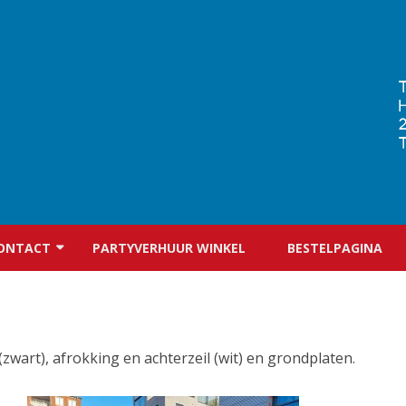
Ga
direct
ONTACT
PARTYVERHUUR WINKEL
BESTELPAGINA
naar
de
inhoud
CONTACTFORMULIER
rt), afrokking en achterzeil (wit) en grondplaten.