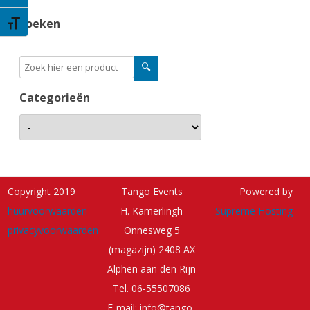
zoeken
Kies grootte van het lettertype
Categorieën
Copyright 2019
Tango Events
Powered by
huurvoorwaarden
H. Kamerlingh
Supreme Hosting
privacyvoorwaarden
Onnesweg 5
(magazijn) 2408 AX
Alphen aan den Rijn
Tel. 06-55507086
E-mail: info@tango-