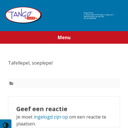
Menu
Ga
direct
naar
de
Tafellepel, soeplepel
inhoud
Geef een reactie
Je moet
ingelogd zijn op
om een reactie te
plaatsen.
Keuze voor hoog contrast