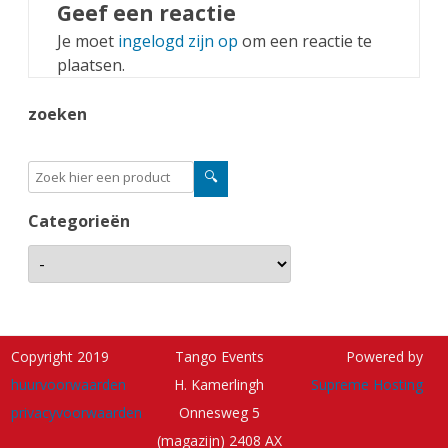
Geef een reactie
Je moet
ingelogd zijn op
om een reactie te
plaatsen.
zoeken
Categorieën
Copyright 2019
Tango Events
Powered by
huurvoorwaarden
H. Kamerlingh
Supreme Hosting
privacyvoorwaarden
Onnesweg 5
(magazijn) 2408 AX