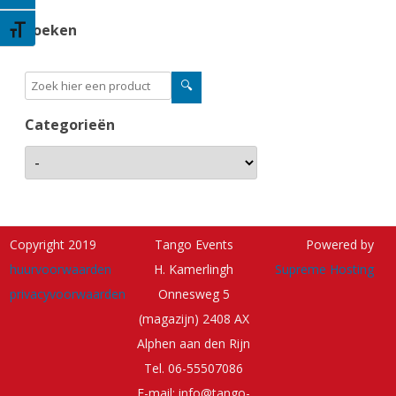
zoeken
Kies grootte van het lettertype
Categorieën
Copyright 2019
Tango Events
Powered by
huurvoorwaarden
H. Kamerlingh
Supreme Hosting
privacyvoorwaarden
Onnesweg 5
(magazijn) 2408 AX
Alphen aan den Rijn
Tel. 06-55507086
E-mail: info@tango-