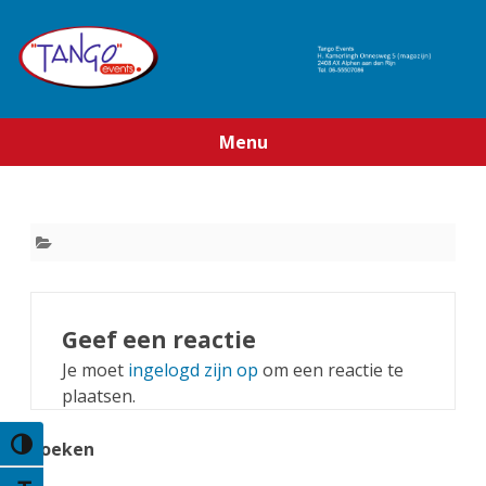
Menu
Ga
direct
naar
de
inhoud
Geef een reactie
Je moet
ingelogd zijn op
om een reactie te
plaatsen.
zoeken
Keuze voor hoog contrast