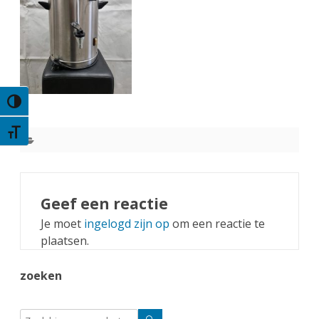
Keuze voor hoog contrast
Kies grootte van het lettertype
Geef een reactie
Je moet
ingelogd zijn op
om een reactie te
plaatsen.
zoeken